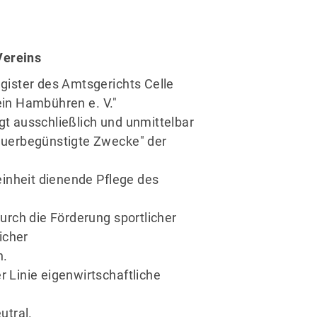
Alles zur Mitgliedschaft
Downloads
Fragen & Antworten
Vereins
gister des Amtsgerichts Celle
in Hambühren e. V."
lgt ausschließlich und unmittelbar
euerbegünstigte Zwecke" der
einheit dienende Pflege des
urch die Förderung sportlicher
icher
n.
ter Linie eigenwirtschaftliche
eutral.