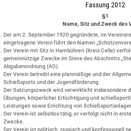
Fassung 2012
ren Gremmel
Schützenhaus
pstr. 40
Vorstand
§1
23 Celle
Majestäten
Name, Sitz und Zweck des 
Befreundete Vereine
05084 9412346
Der am 2. September 1920 gegründete, im Vereinsre
eingetragene Verein führt den Namen „Schützenvere
Der Verein mit Sitz in Hambühren (Kreis Celle) verfo
gemeinnützige Zwecke im Sinne des Abschnitts „St
Abgabenordnung (AO).
Der Verein betreibt eine planmäßige und der Allgem
Schießsports und der Jugendförderung.
Der Satzungszweck wird verwirklicht insbesondere d
Übungen, körperlicher Ertüchtigung und schießsportl
Leistungen sowie Errichtung von Schießsportanlage
Der Verein ist selbstlos tätig; er verfolgt nicht in ers
Zwecke.
Der Verein ist politisch, rassisch und konfessionell n