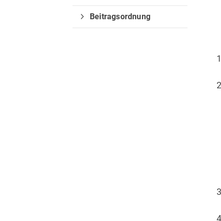
Hambühren e.V.
Ma
Beitragsordnung
Bruchweg 1000
Kam
29313 Hambühren
292
0160 2833658
info@schuetzenvereinham
buehren.de