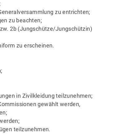
;
 Generalversammlung zu entrichten;
gen zu beachten;
 bzw. 2b (Jungschütze/Jungschützin)
iform zu erscheinen.
;
tungen in Zivilkleidung teilzunehmen;
n Kommissionen gewählt werden,
en;
 werden;
mzügen teilzunehmen.