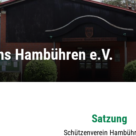
ns Hambühren e.V.
Satzung
tanschrift
Unser Verein
Schützenverein Hambühr