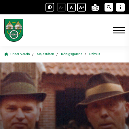
A-
A
A+
Unser Verein
Majestäten
Königsgalerie
Primus