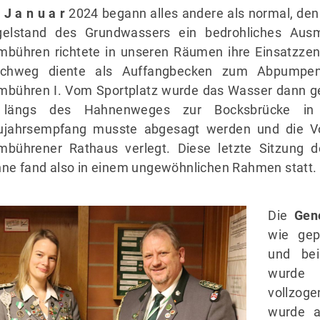
ren Gremmel
Schützenhaus
r
J a n u a r
2024 begann alles andere als normal, den
pstr. 40
Vorstand
gelstand des Grundwassers ein bedrohliches Au
23 Celle
Majestäten
bühren richtete in unseren Räumen ihre Einsatzzen
Befreundete Vereine
uchweg diente als Auffangbecken zum Abpumpen 
05084 9412346
bühren I. Vom Sportplatz wurde das Wasser dann 
längs des Hahnenweges zur Bocksbrücke in
ujahrsempfang musste abgesagt werden und die Vo
bührener Rathaus verlegt. Diese letzte Sitzung 
ne fand also in einem ungewöhnlichen Rahmen statt.
Die
Gen
wie gep
und bei
wurde 
vollzog
wurde a