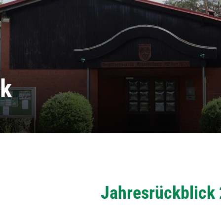
ck
Jahresrückblick
tanschrift
Unser Verein