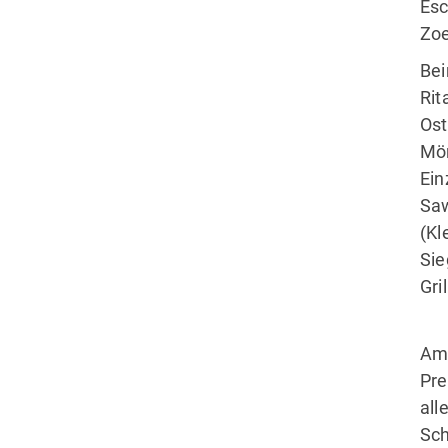
Esc
Zoe
Be
Rit
Ost
Mön
Ein
Saw
(Kl
Sie
Gri
Am
Pre
all
Sc