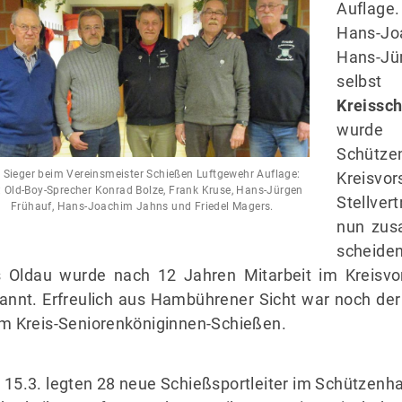
Auflage.
Hans-Jo
Hans-J
selbst 
Kreissc
wurde 
Schüt
 Sieger beim Vereinsmeister Schießen Luftgewehr Auflage:
Kreisv
i.: Old-Boy-Sprecher Konrad Bolze, Frank Kruse, Hans-Jürgen
Stellver
Frühauf, Hans-Joachim Jahns und Friedel Magers.
nun zus
scheide
 Oldau wurde nach 12 Jahren Mitarbeit im Kreisv
annt. Erfreulich aus Hambührener Sicht war noch de
m Kreis-Seniorenköniginnen-Schießen.
15.3. legten 28 neue Schießsportleiter im Schützenh