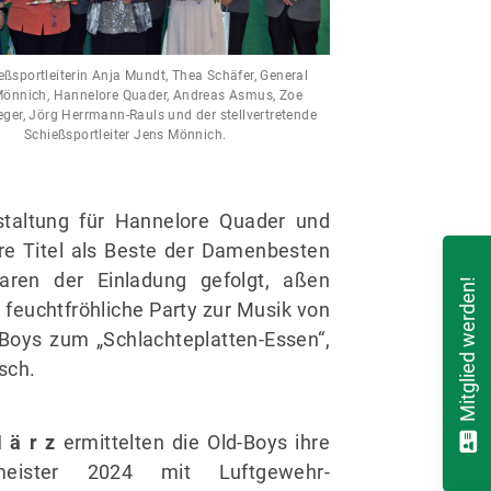
hießsportleiterin Anja Mundt, Thea Schäfer, General
Mönnich, Hannelore Quader, Andreas Asmus, Zoe
ger, Jörg Herrmann-Rauls und der stellvertretende
Schießsportleiter Jens Mönnich.
staltung für Hannelore Quader und
re Titel als Beste der Damenbesten
ren der Einladung gefolgt, aßen
Mitglied werden!
 feuchtfröhliche Party zur Musik von
-Boys zum „Schlachteplatten-Essen“,
sch.
 ä r z
ermittelten die Old-Boys ihre
smeister 2024 mit Luftgewehr-