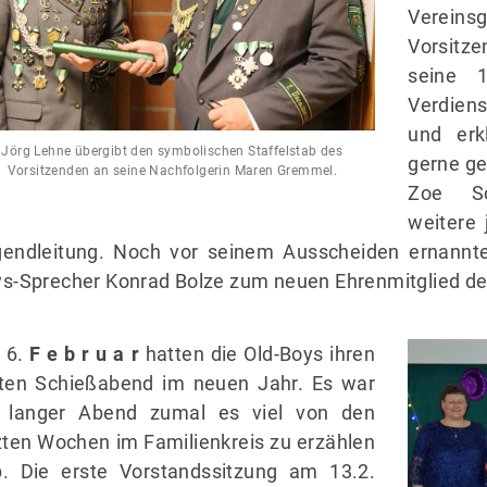
Verei
Vorsitze
seine 1
Verdien
und erkl
Jörg Lehne übergibt den symbolischen Staffelstab des
gerne ge
Vorsitzenden an seine Nachfolgerin Maren Gremmel.
Zoe Sc
weitere 
endleitung. Noch vor seinem Ausscheiden ernannte
s-Sprecher Konrad Bolze zum neuen Ehrenmitglied de
 6.
F e b r u a r
hatten die Old-Boys ihren
ten Schießabend im neuen Jahr. Es war
n langer Abend zumal es viel von den
zten Wochen im Familienkreis zu erzählen
. Die erste Vorstandssitzung am 13.2.