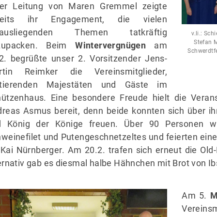
ter Leitung von Maren Gremmel zeigte
reits ihr Engagement, die vielen
rausliegenden Themen tatkräftig
v.li.: Sc
Stefan 
zupacken. Beim
Wintervergnügen
am
Schwerdtfe
2. begrüßte unser 2. Vorsitzender Jens-
rtin Reimker die Vereinsmitglieder,
tierenden Majestäten und Gäste im
ützenhaus. Eine besondere Freude hielt die Veran
reas Asmus bereit, denn beide konnten sich über ih
d König der Könige freuen. Über 90 Personen wa
weinefilet und Putengeschnetzeltes und feierten eine
Kai Nürnberger. Am 20.2. trafen sich erneut die Old
ernativ gab es diesmal halbe Hähnchen mit Brot von Ib
Am 5.
M
Verein