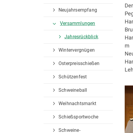
Hambühren e.V.
Ma
De
Neujahrsempfang
Bruchweg 1000
Kam
Pe
29313 Hambühren
292
Ham
Versammlungen
Br
0160 2833658
Jahresrückblick
Ham
m 
info@schuetzenvereinham
Wintervergnügen
Ne
buehren.de
Ham
Osterpreisschießen
Leh
Schützenfest
Schweineball
Weihnachtsmarkt
Schießsportwoche
Schweine-