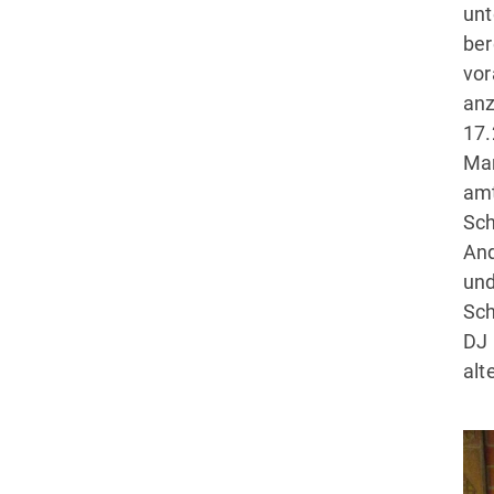
un
be
vo
an
17.
Ma
am
Sch
And
un
Sch
DJ 
alt