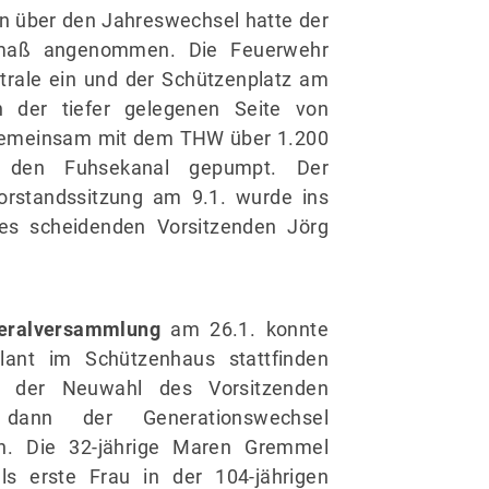
Alles zur Mitgliedschaft
n über den Jahreswechsel hatte der
Downloads
smaß angenommen. Die Feuerwehr
Fragen & Antworten
trale ein und der Schützenplatz am
der tiefer gelegenen Seite von
gemeinsam mit dem THW über 1.200
 den Fuhsekanal gepumpt. Der
rstandssitzung am 9.1. wurde ins
des scheidenden Vorsitzenden Jörg
eralversammlung
am 26.1. konnte
lant im Schützenhaus stattfinden
 der Neuwahl des Vorsitzenden
dann der Generationswechsel
en. Die 32-jährige Maren Gremmel
ls erste Frau in der 104-jährigen