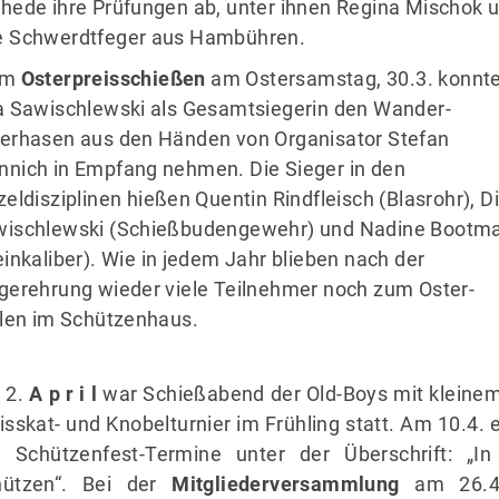
hede ihre Prüfungen ab, unter ihnen Regina Mischok 
 Schwerdtfeger aus Hambühren.
im
Osterpreisschießen
am Ostersamstag, 30.3. konnt
a Sawischlewski als Gesamtsiegerin den Wander-
erhasen aus den Händen von Organisator Stefan
nich in Empfang nehmen. Die Sieger in den
zeldisziplinen hießen Quentin Rindfleisch (Blasrohr), Di
ischlewski (Schießbudengewehr) und Nadine Bootm
einkaliber). Wie in jedem Jahr blieben nach der
gerehrung wieder viele Teilnehmer noch zum Oster-
llen im Schützenhaus.
 2.
A p r i l
war Schießabend der Old-Boys mit kleinem
isskat- und Knobelturnier im Frühling statt. Am 10.4.
e Schützenfest-Termine unter der Überschrift: „I
hützen“. Bei der
Mitgliederversammlung
am 26.4