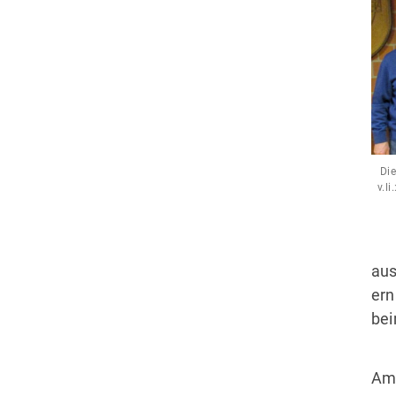
Die
v.l
aus
ern
bei
Am 